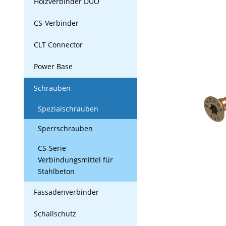
Holzverbinder DUO
CS-Verbinder
CLT Connector
Power Base
Schrauben
Spezialschrauben
Sperrschrauben
CS-Serie
Verbindungsmittel für
Stahlbeton
Fassadenverbinder
Schallschutz