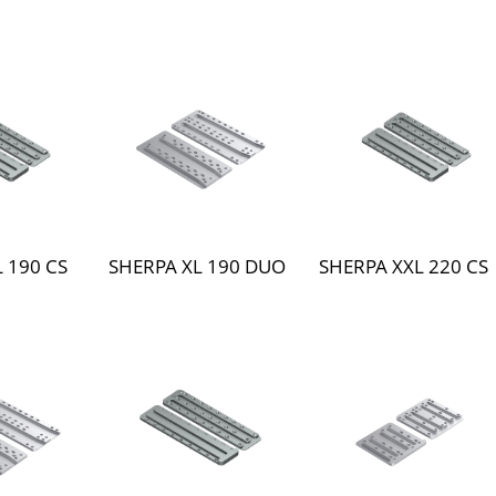
 190 CS
SHERPA XL 190 DUO
SHERPA XXL 220 CS