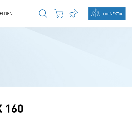
ELDEN
conNEXTor
0
 160