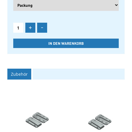
+
-
Zubehör