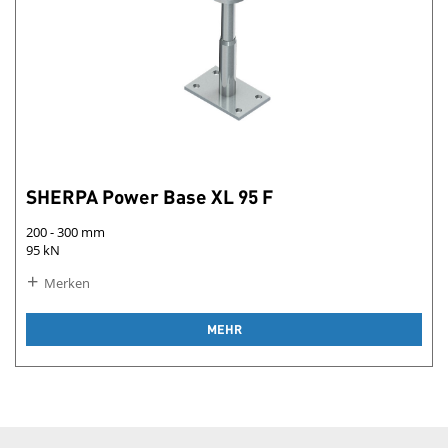
SHERPA Power Base XL 95 F
200 - 300 mm
95 kN
Merken
MEHR