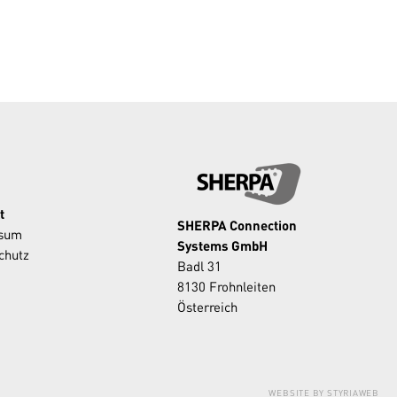
t
SHERPA Connection
ssum
Systems GmbH
chutz
Badl 31
8130 Frohnleiten
Österreich
WEBSITE BY STYRIAWEB