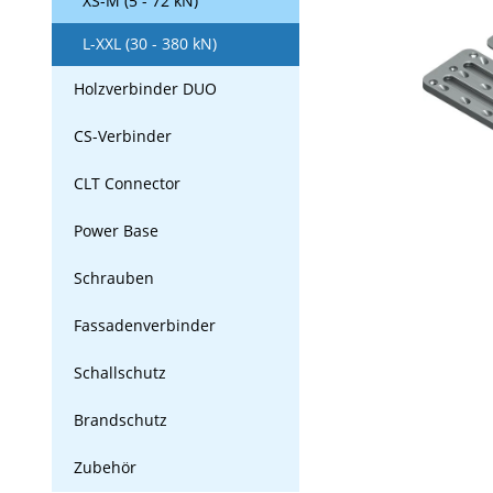
XS-M (5 - 72 kN)
L-XXL (30 - 380 kN)
Holzverbinder DUO
CS-Verbinder
CLT Connector
Power Base
Schrauben
Fassadenverbinder
Schallschutz
Brandschutz
Zubehör