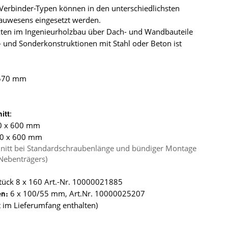
 Verbinder-Typen können in den unterschiedlichsten
auwesens eingesetzt werden.
en im Ingenieurholzbau über Dach- und Wandbauteile
- und Sonderkonstruktionen mit Stahl oder Beton ist
 570 mm
itt
:
60 x 600 mm
60 x 600 mm
nitt bei Standardschraubenlänge und bündiger Montage
Nebenträgers)
Stück 8 x 160 Art.-Nr. 10000021885
en:
6 x 100/55 mm, Art.Nr. 10000025207
 im Lieferumfang enthalten)