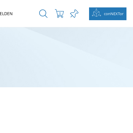
ELDEN
conNEXTor
0