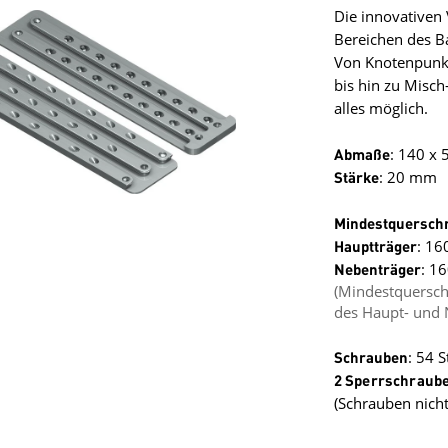
Die innovativen
Bereichen des B
Von Knotenpunkt
bis hin zu Misch
alles möglich.
Abmaße
: 140 x
Stärke
: 20 mm
Mindestquerschn
Hauptträger
: 1
Nebenträger
: 1
(Mindestquersch
des Haupt- und 
Schrauben
: 54 
2 Sperrschraub
(Schrauben nicht