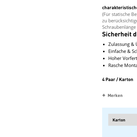
charakteristisch
(Für statische B
zu berücksichti
Schraubenlänge 
Sicherheit 
Zulassung &
Einfache & S
Hoher Vorfer
Rasche Mont
4 Paar / Karton
Merken