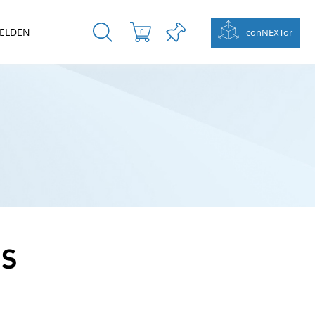
ELDEN
conNEXTor
0
US