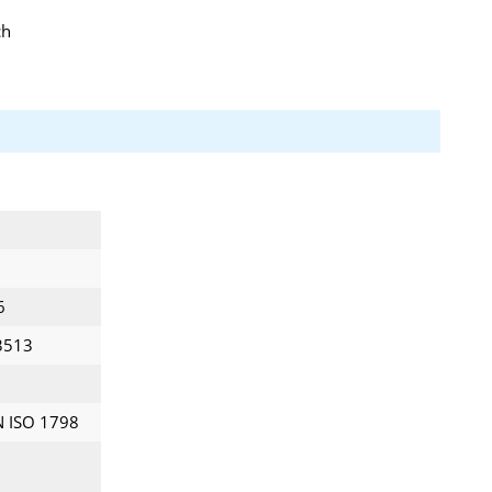
ch
6
3513
N ISO 1798