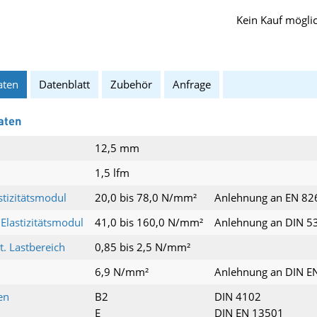
Kein Kauf mögli
aten
Datenblatt
Zubehör
Anfrage
aten
12,5 mm
1,5 lfm
stizitätsmodul
20,0 bis 78,0 N/mm²
Anlehnung an EN 82
lastizitätsmodul
41,0 bis 160,0 N/mm²
Anlehnung an DIN 5
t. Lastbereich
0,85 bis 2,5 N/mm²
6,9 N/mm²
Anlehnung an DIN E
en
B2
DIN 4102
E
DIN EN 13501