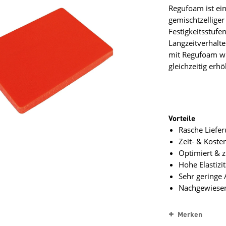
Regufoam ist ein
gemischtzellige
Festigkeitsstufe
Langzeitverhalt
mit Regufoam wi
gleichzeitig erhö
Vorteile
Rasche Liefe
Zeit- & Koste
Optimiert & z
Hohe Elastizi
Sehr geringe
Nachgewiesen
Merken