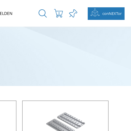
ELDEN
conNEXTor
0