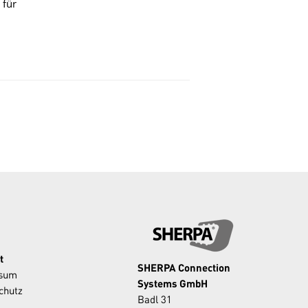
 für
t
SHERPA Connection
ssum
Systems GmbH
chutz
Badl 31