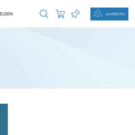
ELDEN
conNEXTor
0