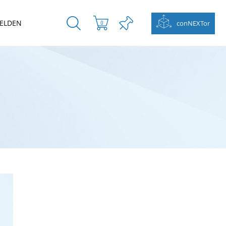
ELDEN
conNEXTor
0